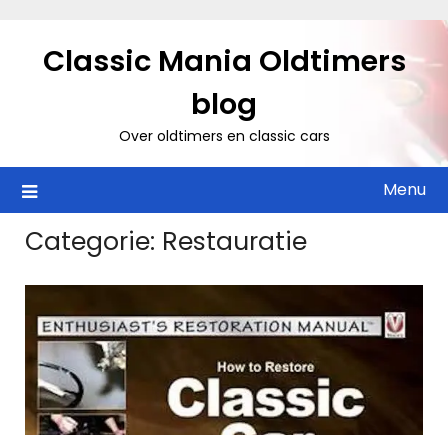
Ga
naar
Classic Mania Oldtimers
de
inhoud
blog
Over oldtimers en classic cars
Menu
Categorie:
Restauratie