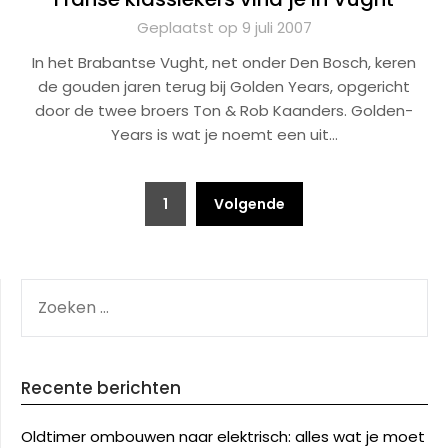
Geplaatst op 9 juli 2007
In het Brabantse Vught, net onder Den Bosch, keren
de gouden jaren terug bij Golden Years, opgericht
door de twee broers Ton & Rob Kaanders. Golden-
Years is wat je noemt een uit…
Berichten
1
Volgende
paginering
ZOEKEN
NAAR:
Recente berichten
Oldtimer ombouwen naar elektrisch: alles wat je moet