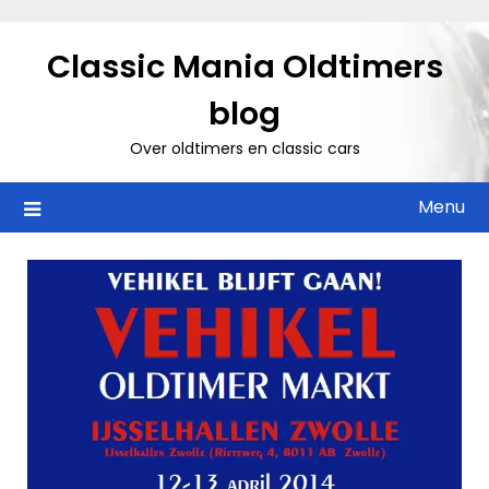
Ga
naar
Classic Mania Oldtimers
de
inhoud
blog
Over oldtimers en classic cars
Menu