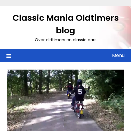
Ga
naar
Classic Mania Oldtimers
de
inhoud
blog
Over oldtimers en classic cars
Menu