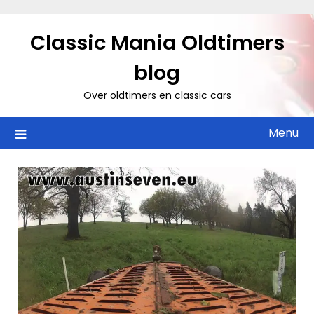
Ga
naar
Classic Mania Oldtimers
de
inhoud
blog
Over oldtimers en classic cars
Menu