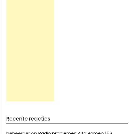
Recente reacties
beheerder
op
Radio problemen Alfa Romeo 156