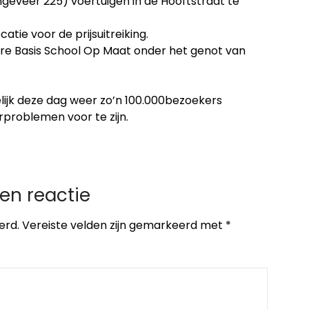
(ongeveer 225) voertuigen in de Hooftstraat te
catie voor de prijsuitreiking.
nbare Basis School Op Maat onder het genot van
elijk deze dag weer zo’n 100.000bezoekers
problemen voor te zijn.
en reactie
erd.
Vereiste velden zijn gemarkeerd met
*