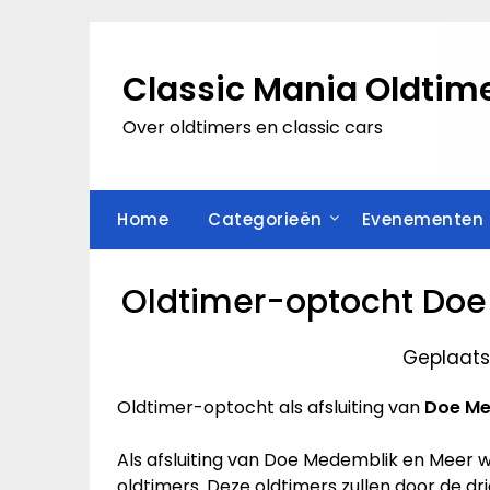
Ga
naar
de
Classic Mania Oldtime
inhoud
Over oldtimers en classic cars
Home
Categorieën
Evenementen
Oldtimer-optocht Doe
Geplaatst
Oldtimer-optocht als afsluiting van
Doe Me
Als afsluiting van Doe Medemblik en Meer w
oldtimers. Deze oldtimers zullen door de dr