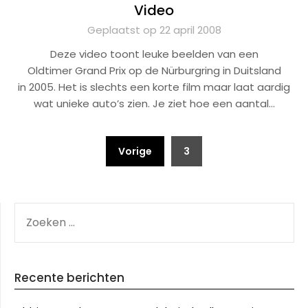
Video
Geplaatst op 22 april 2008
Deze video toont leuke beelden van een
Oldtimer Grand Prix op de Nürburgring in Duitsland
in 2005. Het is slechts een korte film maar laat aardig
wat unieke auto’s zien. Je ziet hoe een aantal…
Berichten
Vorige
3
paginering
ZOEKEN
NAAR:
Recente berichten